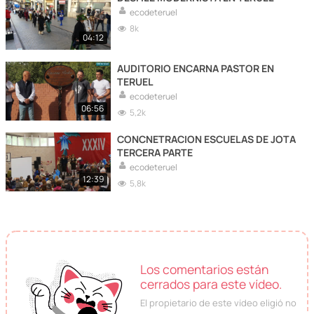
ecodeteruel
8k
04:12
AUDITORIO ENCARNA PASTOR EN
TERUEL
ecodeteruel
06:56
5,2k
CONCNETRACION ESCUELAS DE JOTA
TERCERA PARTE
ecodeteruel
12:39
5,8k
Los comentarios están
cerrados para este vídeo.
El propietario de este vídeo eligió no