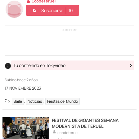
Ecodeteruel
Suscribirse
10
PUBLICIDAD
Tu contenido en Tokyvideo
Subido
hace 2 años ·
17 NOVIEMBRE 2023
,
,
Baile
Noticias
Fiestas del Mundo
FESTIVAL DE GIGANTES SEMANA
MODERNISTA DE TERUEL
ecodeteruel
15:46