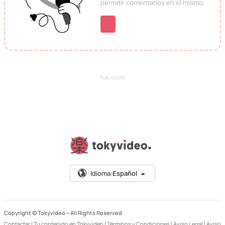
permitir comentarios en el mismo.
PUBLICIDAD
Idioma:
Español
Copyright © Tokyvideo –
All Rights Reserved
Contactar
|
Tu contenido en Tokyvideo
|
Términos y Condiciones
|
Aviso Legal
|
Aviso