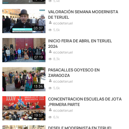
5,4k
VALORACIÓN SEMANA MODERNISTA
DE TERUEL
ecodeteruel
03:37
5,6k
INICIO FERIA DE ABRIL EN TERUEL
2024
ecodeteruel
07:19
8,3k
PASACALLES GOYESCO EN
ZARAGOZA
ecodeteruel
13:34
5,6k
CONCENTRACION ESCUELAS DE JOTA
,PRIMERA PARTE
ecodeteruel
19:57
6,1k
DESFILE MODERNISTA EN TERUEL