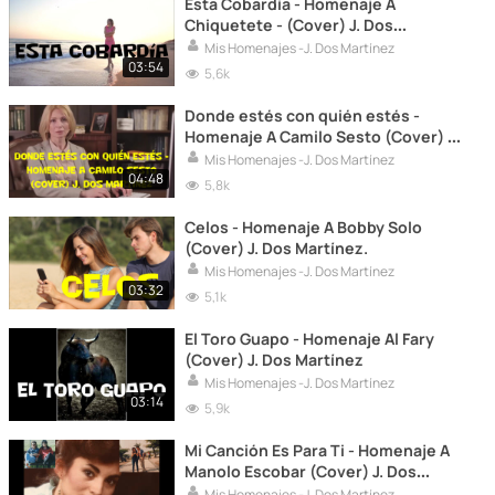
Esta Cobardía - Homenaje A
Chiquetete - (Cover) J. Dos
Martínez.
Mis Homenajes -J. Dos Martínez
03:54
5,6k
Donde estés con quién estés -
Homenaje A Camilo Sesto (Cover) J.
Dos Martínez.
Mis Homenajes -J. Dos Martínez
04:48
5,8k
Celos - Homenaje A Bobby Solo
(Cover) J. Dos Martínez.
Mis Homenajes -J. Dos Martínez
03:32
5,1k
El Toro Guapo - Homenaje Al Fary
(Cover) J. Dos Martínez
Mis Homenajes -J. Dos Martínez
03:14
5,9k
Mi Canción Es Para Ti - Homenaje A
Manolo Escobar (Cover) J. Dos
Martínez.
Mis Homenajes -J. Dos Martínez