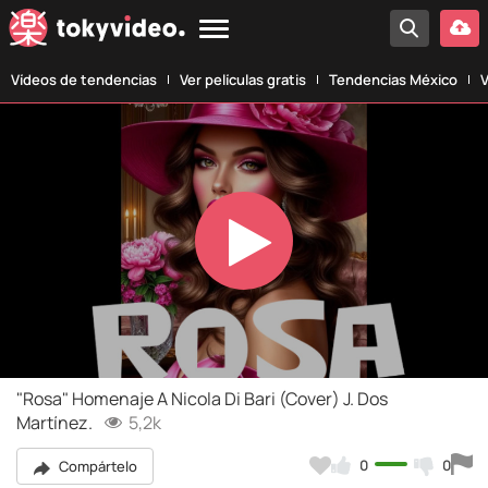
Vídeos de tendencias
Ver películas gratis
Tendencias México
V
Play
Video
"Rosa" Homenaje A Nicola Di Bari (Cover) J. Dos
Martínez.
5,2k
0
0
Compártelo