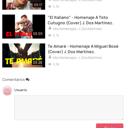
03:17
5,3k
"El Italiano" - Homenaje A Toto
Cutugno (Cover) J. Dos Martínez.
Mis Homenajes -J. Dos Martínez
03:59
5,7k
Te Amaré - Homenaje A Miguel Bosé
(Cover) J. Dos Martínez.
Mis Homenajes -J. Dos Martínez
03:28
5,9k
Comentarios
Usuario