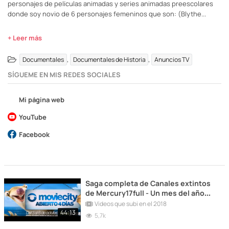
personajes de películas animadas y series animadas preescolares
donde soy novio de 6 personajes femeninos que son: (Blythe...
+ Leer más
,
,
Documentales
Documentales de Historia
Anuncios TV
SÍGUEME EN MIS REDES SOCIALES
Mi página web
YouTube
Facebook
Saga completa de Canales extintos
de Mercury17full - Un mes del año
para cada parte (PARTE 3 DE 4)
Videos que subi en el 2018
44:13
5,7k