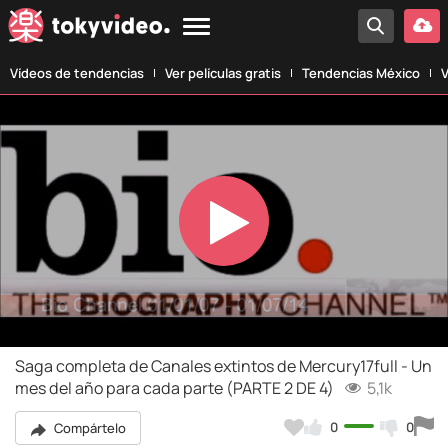
Vídeos de tendencias
Ver películas gratis
Tendencias México
V
Play
Video
Saga completa de Canales extintos de Mercury17full - Un
mes del año para cada parte (PARTE 2 DE 4)
5,1k
0
0
Compártelo