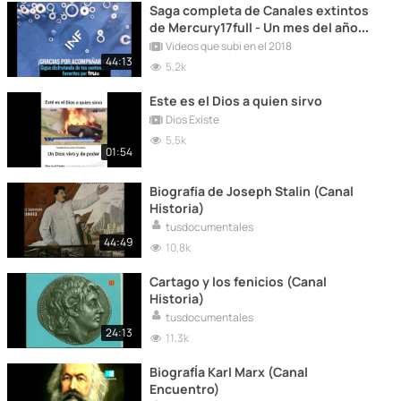
Saga completa de Canales extintos
de Mercury17full - Un mes del año
para cada parte (PARTE 1 DE 4)
Videos que subi en el 2018
44:13
5,2k
Este es el Dios a quien sirvo
Dios Existe
5,5k
01:54
Biografía de Joseph Stalin (Canal
Historia)
tusdocumentales
44:49
10,8k
Cartago y los fenicios (Canal
Historia)
tusdocumentales
24:13
11,3k
BiografÍa Karl Marx (Canal
Encuentro)