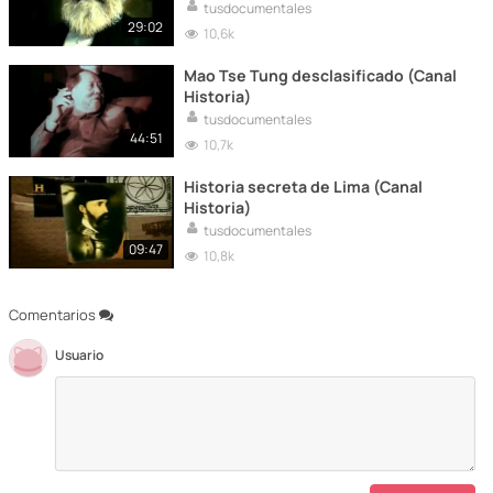
tusdocumentales
29:02
10,6k
Mao Tse Tung desclasificado (Canal
Historia)
tusdocumentales
44:51
10,7k
Historia secreta de Lima (Canal
Historia)
tusdocumentales
09:47
10,8k
Comentarios
Usuario