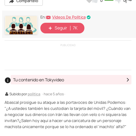
0
0
Compártelo
Vídeos De Política
En
Seguir
7K
PUBLICIDAD
Tu contenido en Tokyvideo
Subido por
politica
· hace 5 años ·
Abascal prosigue su ataque a las portavoces de Unidas Podemos:
"¿A ustedes también les custodian la tarjeta del móvil? ¿Cuándo van
a negociar sus dineros con Irán las llevan con velo o ni siquiera las
invitan?¿Salen hoy aquí a hacer una caricatura de un personaje
machista únicamente porque se lo ha ordenado el 'machito' alfa?"