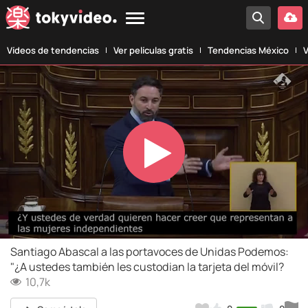
Vídeos de tendencias
Ver películas gratis
Tendencias México
V
Play
Video
Santiago Abascal a las portavoces de Unidas Podemos:
"¿A ustedes también les custodian la tarjeta del móvil?
10,7k