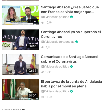
Santiago Abascal ¿cree usted que
con Franco se vivía mejor que
ahora?
Vídeos de política
00:37
10,9k
Santiago Abascal ya ha superado el
Coronavirus
Vídeos de tendencias
00:46
3,7k
Comunicado de Santiago Abascal
sobre el Coronavirus
Vídeos de política
02:56
1,8k
El portavoz de la Junta de Andalucía
habla por el móvil en plena
comparecencia
Vídeos de política
01:04
11,2k