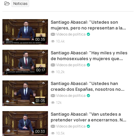
Noticias
Santiago Abascal: "Ustedes son
mujeres, pero no representan a las
mujeres"
Vídeos de política
00:35
10,4k
Santiago Abascal: "Hay miles y miles
de homosexuales y mujeres que
están de acuerdo con nosotros y no
Vídeos de política
con ustedes"
00:17
10,2k
Santiago Abascal: "Ustedes han
creado dos Españas, nosotros no
queremos estar en su España"
Vídeos de política
01:05
12k
Santiago Abascal: "Van ustedes a
pretender volver a encerrarnos. No
se lo vamos a permitir".
Vídeos de política
00:33
10,5k