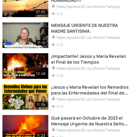
HUMANIDAD!!!
Pablo Apostol DE Los Ultimos Tiempos
07:05
5,1k
MENSAJE URGENTE DE NUESTRA
MADRE SANTISIMA.
Pablo Apostol DE Los Ultimos Tiempos
11:10
5,2k
¡Impactante! Jesús y María Revelan
el Final de los Tiempos
Pablo Apostol DE Los Ultimos Tiempos
12:48
5,6k
¡Jesús y María Revelan los Remedios
para las Enfermedades del Final de
los Tiempos!
Pablo Apostol DE Los Ultimos Tiempos
11:34
5,4k
Qué pasará en Octubre de 2023 el
Mensaje Urgente de Nuestra Señora
a Valentina Papagna
Pablo Apostol DE Los Ultimos Tiempos
11:23