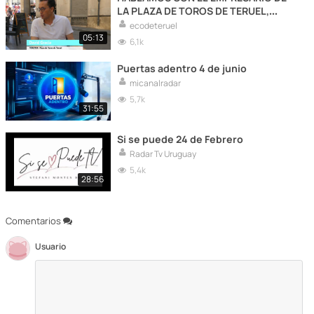
LA PLAZA DE TOROS DE TERUEL,
DAVID GRACIA
ecodeteruel
05:13
6,1k
Puertas adentro 4 de junio
micanalradar
5,7k
31:55
Si se puede 24 de Febrero
Radar Tv Uruguay
5,4k
28:56
Comentarios
Usuario