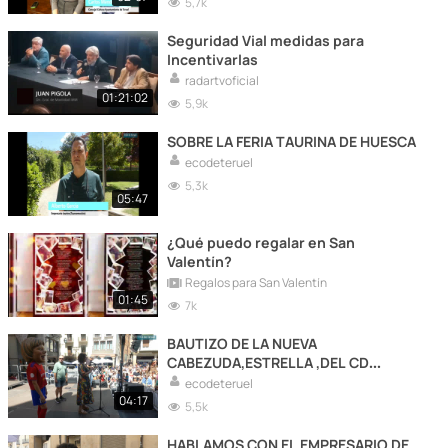
5,7k
Seguridad Vial medidas para
Incentivarlas
radartvoficial
01:21:02
5,9k
SOBRE LA FERIA TAURINA DE HUESCA
ecodeteruel
5,3k
05:47
¿Qué puedo regalar en San
Valentín?
Regalos para San Valentín
01:45
7k
BAUTIZO DE LA NUEVA
CABEZUDA,ESTRELLA ,DEL CD
TERUEL
ecodeteruel
04:17
5,5k
HABLAMOS CON EL EMPRESARIO DE