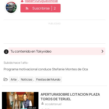
Radartvuruguayoficial
Suscribirse
2
PUBLICIDAD
Tu contenido en Tokyvideo
Subido
hace 1 año ·
Programa motivacional conduce Stefanie Montes de Oca
,
,
Arte
Noticias
Fiestas del Mundo
APERTURASOBRE LCITACION PLAZA
TOROS DE TERUEL
ecodeteruel
02:07