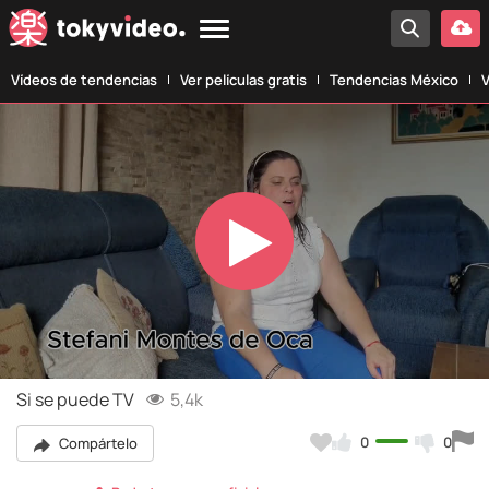
Vídeos de tendencias
Ver películas gratis
Tendencias México
V
Play
Video
Si se puede TV
5,4k
0
0
Compártelo