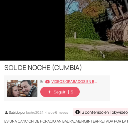
SOL DE NOCHE (CUMBIA)
VIDEOS GRABADOS EN BUENOS AIRES ARGENTINA
En
Seguir
5
Tu contenido en Tokyvideo
Subido por
lacho2024
· hace 6 meses ·
ES UNA CANCION DE HORACIO ANIBAL PALMEIRO,INTERPRETADA POR LA