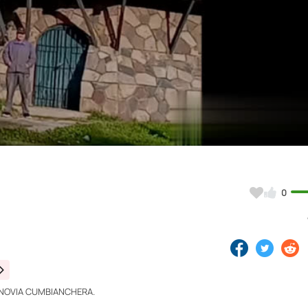
Video
0
 NOVIA CUMBIANCHERA.