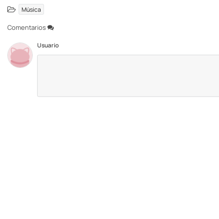
Música
Comentarios
Usuario