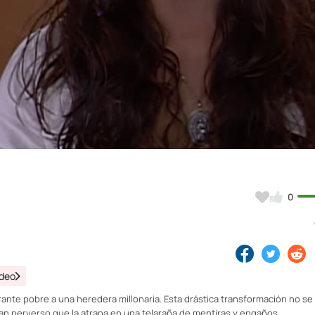
Video
0
ideo
rante pobre a una heredera millonaria. Esta drástica transformación no se
an perverso que la atrapa en una telaraña de mentiras y engaños.