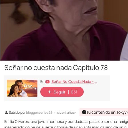
Soñar no cuesta nada Capítulo 78
Soñar No Cuesta Nada - Capítulos Completos
En
Seguir
651
Tu contenido en Tokyv
Subido por
bloggerseries25
· hace 4 años ·
Emilia Olivares, una joven hermosa y bondadosa, pasa de ser una inmig
inesperado golpe de suerte o toque de una varita mágica sino de un pl