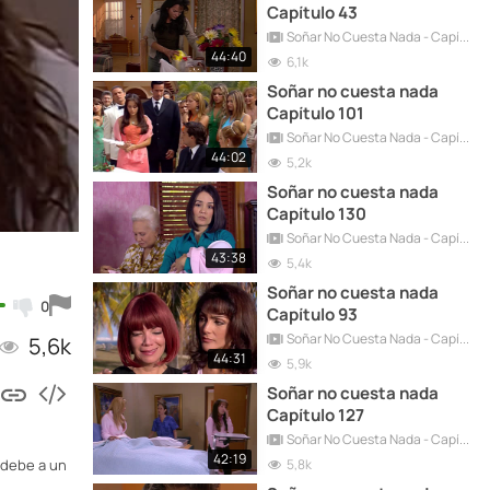
Capítulo 43
Soñar No Cuesta Nada - Capítulos Completos
44:40
6,1k
Soñar no cuesta nada
Capítulo 101
Soñar No Cuesta Nada - Capítulos Completos
44:02
5,2k
Soñar no cuesta nada
Capítulo 130
Soñar No Cuesta Nada - Capítulos Completos
43:38
5,4k
Soñar no cuesta nada
0
Capítulo 93
Soñar No Cuesta Nada - Capítulos Completos
5,6k
44:31
5,9k
Soñar no cuesta nada
Capítulo 127
Soñar No Cuesta Nada - Capítulos Completos
42:19
5,8k
 debe a un