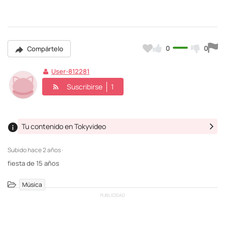
0
0
Compártelo
User-812281
Suscribirse
1
Tu contenido en Tokyvideo
Subido
hace 2 años ·
fiesta de 15 años
Música
PUBLICIDAD