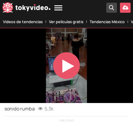
Vídeos de tendencias
Ver películas gratis
Tendencias México
V
Play
Video
sonido rumba
5,3k
PUBLICIDAD