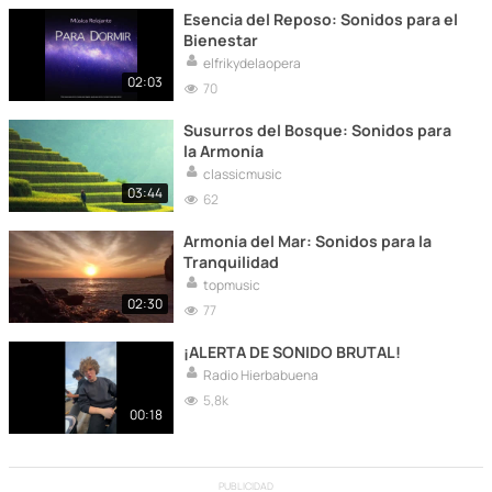
Esencia del Reposo: Sonidos para el
Bienestar
elfrikydelaopera
02:03
70
Susurros del Bosque: Sonidos para
la Armonía
classicmusic
03:44
62
Armonía del Mar: Sonidos para la
Tranquilidad
topmusic
02:30
77
¡ALERTA DE SONIDO BRUTAL!
Radio Hierbabuena
5,8k
00:18
PUBLICIDAD