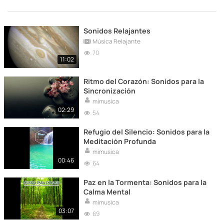
Sonidos Relajantes
Música Relajante
70
11:02
Ritmo del Corazón: Sonidos para la
Sincronización
mimusica
02:29
54
Refugio del Silencio: Sonidos para la
Meditación Profunda
mimusica
00:46
64
Paz en la Tormenta: Sonidos para la
Calma Mental
mimusica
03:07
69