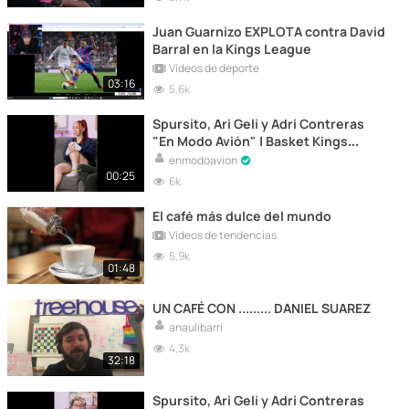
Juan Guarnizo EXPLOTA contra David
Barral en la Kings League
Vídeos de deporte
03:16
5,6k
Spursito, Ari Geli y Adri Contreras
"En Modo Avión" | Basket Kings
League
enmodoavion
00:25
6k
El café más dulce del mundo
Vídeos de tendencias
5,9k
01:48
UN CAFÉ CON ......... DANIEL SUAREZ
anaulibarri
4,3k
32:18
Spursito, Ari Geli y Adri Contreras