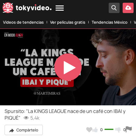
Vídeos de tendencias
Ver películas gratis
Tendencias México
V
Play
Video
Spursito: "La KINGS LEAGUE nace de un café con IBAI y
PIQUÉ"
5,4k
0
0
Compártelo