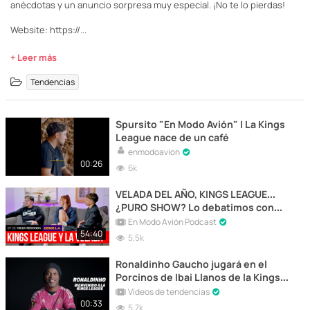
anécdotas y un anuncio sorpresa muy especial. ¡No te lo pierdas!
Website: https://...
+ Leer más
Tendencias
Spursito "En Modo Avión" | La Kings
League nace de un café
enmodoavion
00:26
6k
VELADA DEL AÑO, KINGS LEAGUE…
¿PURO SHOW? Lo debatimos con
Spursito, Ari Geli y Adri Contreras |
En Modo Avión Podcast
#25
54:40
5,5k
Ronaldinho Gaucho jugará en el
Porcinos de Ibai Llanos de la Kings
League
Vídeos de tendencias
00:33
5,7k