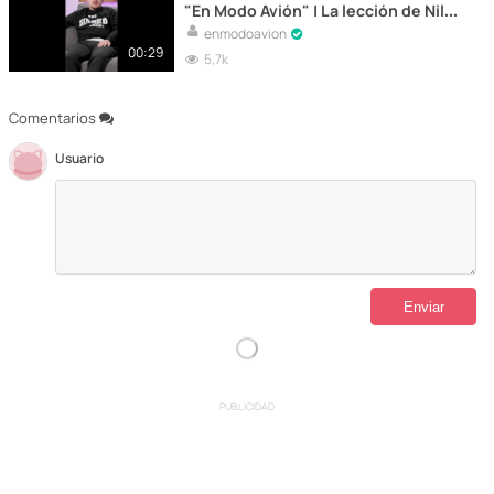
"En Modo Avión" | La lección de Nil
Ojeda a Spursito
enmodoavion
00:29
5,7k
Comentarios
Usuario
PUBLICIDAD