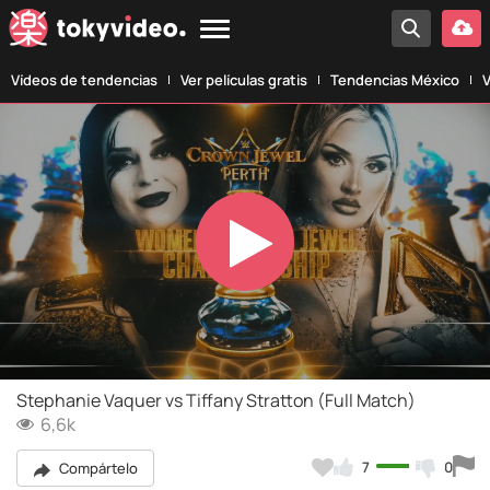
Vídeos de tendencias
Ver películas gratis
Tendencias México
V
Play
Video
Stephanie Vaquer vs Tiffany Stratton (Full Match)
6,6k
7
0
Compártelo