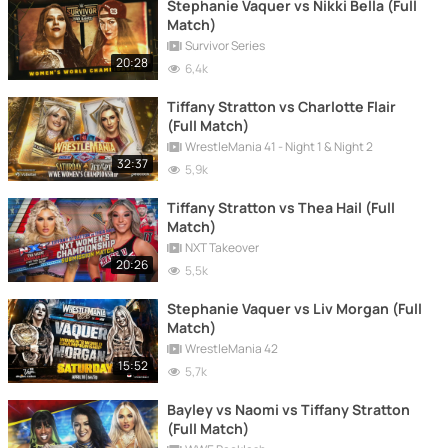
Stephanie Vaquer vs Nikki Bella (Full
Match)
Survivor Series
20:28
6,4k
Tiffany Stratton vs Charlotte Flair
(Full Match)
WrestleMania 41 - Night 1 & Night 2
32:37
5,9k
Tiffany Stratton vs Thea Hail (Full
Match)
NXT Takeover
20:26
5,5k
Stephanie Vaquer vs Liv Morgan (Full
Match)
WrestleMania 42
15:52
5,7k
Bayley vs Naomi vs Tiffany Stratton
(Full Match)