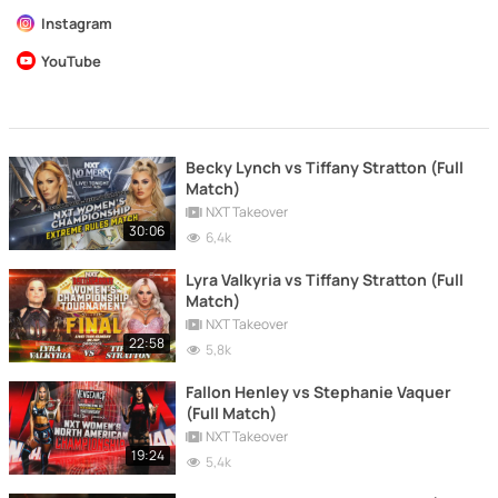
Instagram
YouTube
Becky Lynch vs Tiffany Stratton (Full
Match)
NXT Takeover
30:06
6,4k
Lyra Valkyria vs Tiffany Stratton (Full
Match)
NXT Takeover
22:58
5,8k
Fallon Henley vs Stephanie Vaquer
(Full Match)
NXT Takeover
19:24
5,4k