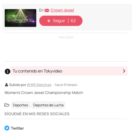
Crown Jewel
En
Seguir
62
PUBLICIDAD
Tu contenido en Tokyvideo
Subido por
WWE Matches
· hace 9 meses ·
Women's Crown Jewel Championship Match
,
Deportes
Deportes de Lucha
SÍGUEME EN MIS REDES SOCIALES
Twitter