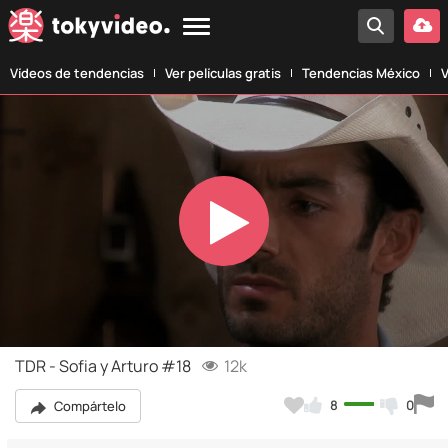
Vídeos de tendencias
Ver películas gratis
Tendencias México
V
Play
Video
TDR - Sofia y Arturo #18
12k
8
0
Compártelo