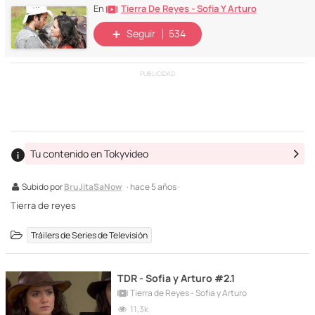
Tierra De Reyes - Sofia Y Arturo
En
Seguir
534
PUBLICIDAD
Tu contenido en Tokyvideo
Subido por
BruJitaSaNow
· hace 5 años ·
Tierra de reyes
Tráilers de Series de Televisión
TDR - Sofia y Arturo #2.1
Tierra de Reyes - Sofia y Arturo
11,3k