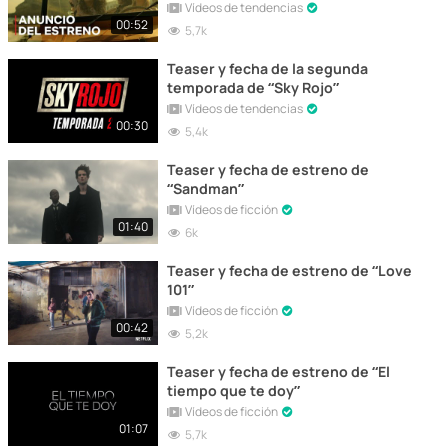
Vídeos de tendencias
00:52
5,7k
Teaser y fecha de la segunda
temporada de “Sky Rojo”
Vídeos de tendencias
00:30
5,4k
Teaser y fecha de estreno de
“Sandman”
Vídeos de ficción
01:40
6k
Teaser y fecha de estreno de “Love
101”
Vídeos de ficción
00:42
5,2k
Teaser y fecha de estreno de “El
tiempo que te doy”
Vídeos de ficción
01:07
5,7k