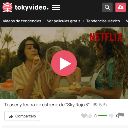
Vídeos de tendencias
Ver películas gratis
Tendencias México
V
Play
Video
Teaser y fecha de estreno de “Sky Rojo 3”
5,3k
0
0
Compártelo