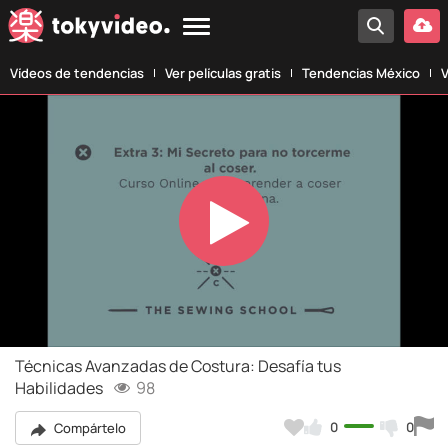
Vídeos de tendencias
Ver películas gratis
Tendencias México
V
Play
Video
Técnicas Avanzadas de Costura: Desafía tus
Habilidades
98
0
0
Compártelo