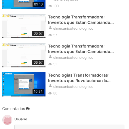
09:10
100
Tecnología Transformadora:
Inventos que Están Cambiando
Nuestras Vidas.
elmecanicotecnolognico
06:57
57
Tecnología Transformadora:
Inventos que Están Cambiando
Nuestras Vidas.
elmecanicotecnolognico
06:57
51
Tecnologías Transformadoras:
Inventos que Revolucionan la
Atención Médica
elmecanicotecnolognico
10:34
80
Comentarios
Usuario