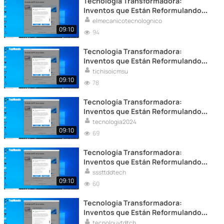
Tecnología Transformadora:
Inventos que Están Reformulando
Nuestro Mundo
elmecanicotecnolognico
09:10
94
Tecnología Transformadora:
Inventos que Están Reformulando
Nuestro Mundo
tichisoicmsu
09:10
78
Tecnología Transformadora:
Inventos que Están Reformulando
Nuestro Mundo
tecnologia2024
09:10
69
Tecnología Transformadora:
Inventos que Están Reformulando
Nuestro Mundo
sssttddtech
09:10
60
Tecnología Transformadora:
Inventos que Están Reformulando
Nuestro Mundo
tecnolouytdtcb