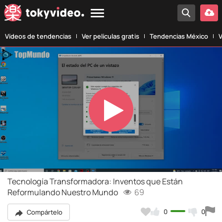
Vídeos de tendencias
Ver películas gratis
Tendencias México
V
Play
Video
Tecnología Transformadora: Inventos que Están
Reformulando Nuestro Mundo
69
0
0
Compártelo