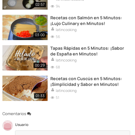
02:57
94
Recetas con Salmón en 5 Minutos:
¡Lujo Culinary en Minutos!
latincooking
03:00
56
Tapas Rápidas en 5 Minutos: ¡Sabor
de España en Minutos!
latincooking
00:29
68
Recetas con Cuscús en 5 Minutos:
¡Simplicidad y Sabor en Minutos!
latincooking
01:33
51
Comentarios
Usuario