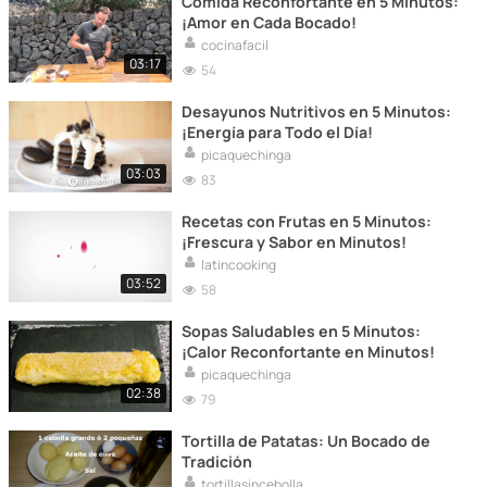
Comida Reconfortante en 5 Minutos:
¡Amor en Cada Bocado!
cocinafacil
03:17
54
Desayunos Nutritivos en 5 Minutos:
¡Energía para Todo el Día!
picaquechinga
03:03
83
Recetas con Frutas en 5 Minutos:
¡Frescura y Sabor en Minutos!
latincooking
03:52
58
Sopas Saludables en 5 Minutos:
¡Calor Reconfortante en Minutos!
picaquechinga
02:38
79
Tortilla de Patatas: Un Bocado de
Tradición
tortillasincebolla