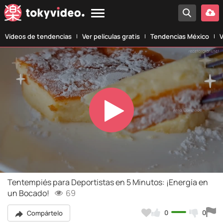
Vídeos de tendencias
Ver películas gratis
Tendencias México
V
Play
Video
Tentempiés para Deportistas en 5 Minutos: ¡Energía en
un Bocado!
69
0
0
Compártelo