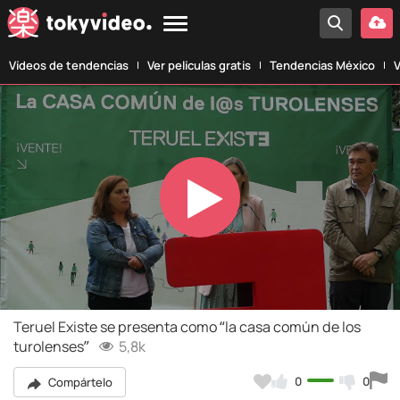
Vídeos de tendencias
Ver películas gratis
Tendencias México
V
Play
Video
Teruel Existe se presenta como “la casa común de los
turolenses”
5,8k
0
0
Compártelo