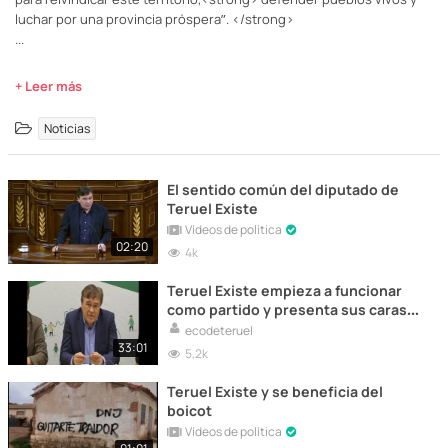
luchar por una provincia próspera”. </strong>
...
+ Leer más
Noticias
El sentido común del diputado de
Teruel Existe
Vídeos de política
02:20
4k
Teruel Existe empieza a funcionar
como partido y presenta sus caras
nuevas
ecodeteruel
33:01
5,2k
Teruel Existe y se beneficia del
boicot
Vídeos de política