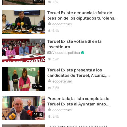
01:01
1,8k
Teruel Existe denuncia la falta de
presión de los diputados turolenses
en el Congreso ante la pérdida de
ecodeteruel
ayudas para los autónomos
21:00
5,4k
Teruel Existe votará SI en la
investidura
Vídeos de política
3,4k
Teruel Existe presenta a los
candidatos de Teruel, Alcañiz,
Valdeltormo, Castellote, Utrillas,
ecodeteruel
Alcaine y San Martín del Río
27:14
5,6k
Presentada la lista completa de
Teruel Existe al Ayuntamiento
turolense .Declaraciones del
ecodeteruel
numero uno, Enrique Marín
08:15
6,4k