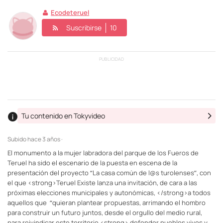
Ecodeteruel
Suscribirse
10
PUBLICIDAD
Tu contenido en Tokyvideo
Subido
hace 3 años ·
El monumento a la mujer labradora del parque de los Fueros de
Teruel ha sido el escenario de la puesta en escena de la
presentación del proyecto “La casa común de l@s turolenses”, con
el que <strong>Teruel Existe lanza una invitación, de cara a las
próximas elecciones municipales y autonómicas, </strong>a todos
aquellos que “quieran plantear propuestas, arrimando el hombro
para construir un futuro juntos, desde el orgullo del medio rural,
para reivindicar este territorio,<strong> defender pueblos vivos y