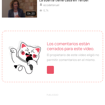
La suerte tiene casa en Teruel
ecodeteruel
6,7k
04:20
Los comentarios están
cerrados para este vídeo.
El propietario de este vídeo eligió no
permitir comentarios en el mismo.
PUBLICIDAD