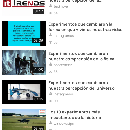
nuestra percepción de la
biodiversidad
techlover
01:57
84
Experimentos que cambiaron la
forma en que vivimos nuestras vidas
instagramos
03:09
58
Experimentos que cambiaron
nuestra comprensión de la física
phonefreak
01:23
58
Experimentos que cambiaron
nuestra percepción del universo
instagramos
03:14
99
Los 10 experimentos más
impactantes de la historia
windowstips
03:44