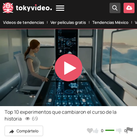
Vídeos de tendencias
Ver películas gratis
Tendencias México
V
Play
Video
Top 10 experimentos que cambiaron el curso de la
historia
69
0
0
Compártelo