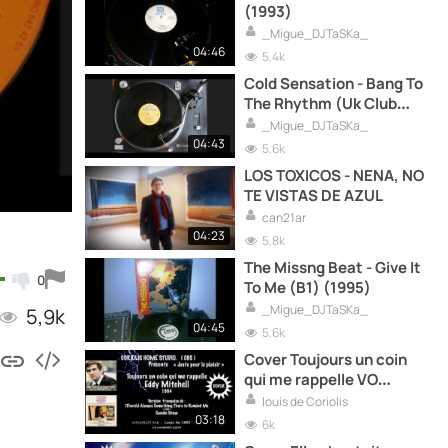
(1993)
_Migue_DJTaSKa_
04:46
5,4k
Cold Sensation - Bang To
The Rhythm (Uk Club
Mix) (B3) (1993)
_Migue_DJTaSKa_
04:43
5,6k
LOS TOXICOS - NENA, NO
TE VISTAS DE AZUL
can21ar
04:23
5,8k
The Missng Beat - Give It
0
To Me (B1) (1995)
_Migue_DJTaSKa_
5,9k
04:45
5,6k
Cover Toujours un coin
qui me rappelle VO
There's always something
louis de Coriolis
there to remind me par
03:18
6k
Louis de Coriolis