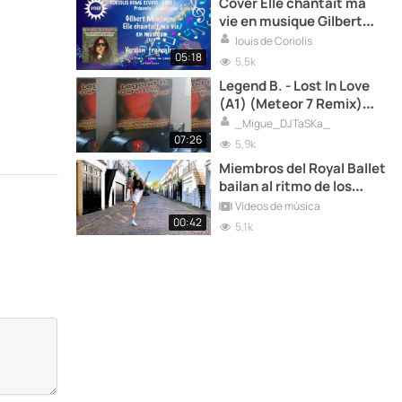
Cover Elle chantait ma
vie en musique Gilbert
Montagné ( Killing me
louis de Coriolis
softly)
05:18
5,5k
Legend B. - Lost In Love
(A1) (Meteor 7 Remix)
(1995)
_Migue_DJTaSKa_
07:26
5,9k
Miembros del Royal Ballet
bailan al ritmo de los
Rolling por las calles
Vídeos de música
desiertas de Londres
00:42
5,1k