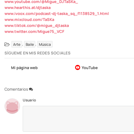
www.youtube.com/@Migue_DJTaSKa_
www.hearthis.at/djtaska
www.ivoox.com/podcast-dj-taska_sq_f1138529_1.html
www.mixcloud.com/TaSKa
www.tiktok.com/@migue_djtaska
www.twitter.com/Migue75_VCF
,
,
Arte
Baile
Música
SÍGUEME EN MIS REDES SOCIALES
Mi página web
YouTube
Comentarios
Usuario