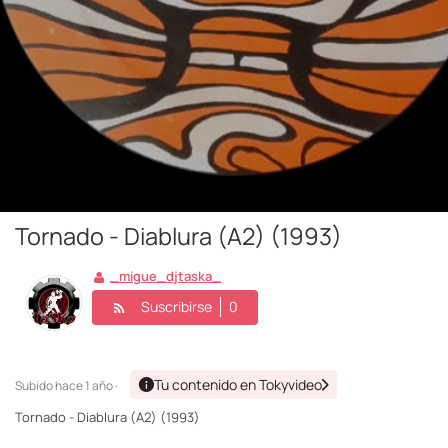
Tornado - Diablura (A2) (1993)
_migue_djtaska_
Suscribirse
0
Tu contenido en Tokyvideo
Subido
hace 1 año ·
Tornado - Diablura (A2) (1993)