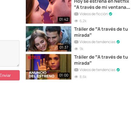
Hoy se estrena en Netflix
“A través de mi ventana” |
Tráiler en español
Vídeos de ficción
01:42
6,2k
Tráiler de “A través de tu
mirada”
Vídeos de tendencias
01:37
9k
Tráiler de “A través de tu
mirada”
Vídeos de tendencias
01:00
8,6k