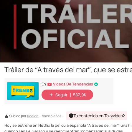
Tráiler de “A través del mar”, que se est
Vídeos De Tendencias
En
Seguir
582,9K
Tu contenido en Tokyvideo
Subido por
ficcion
· hace 3 años ·
Hoy se estrena en Netflix la película española “A través del mar”, una 
cuando llega el verano y se reencuentran, comenzarán sus dudas...