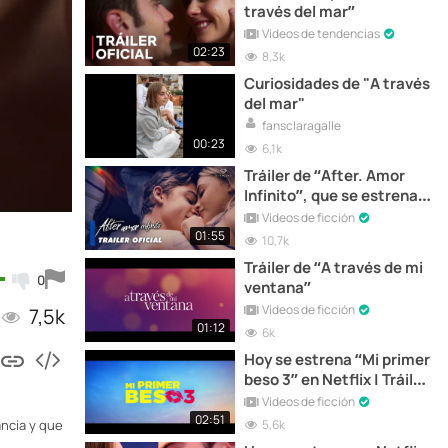
través del mar”
Vídeos de tendencias
02:23
8,3k
Curiosidades de "A través
del mar"
fansclaragalle
00:23
6,1k
Tráiler de “After. Amor
Infinito”, que se estrena
hoy en cines
Vídeos de ficción
01:55
10,7k
Tráiler de “A través de mi
0
ventana”
Vídeos de ficción
7,5k
01:12
6k
Hoy se estrena “Mi primer
beso 3” en Netflix | Tráiler
final
Vídeos de ficción
02:51
5,6k
ancia y que