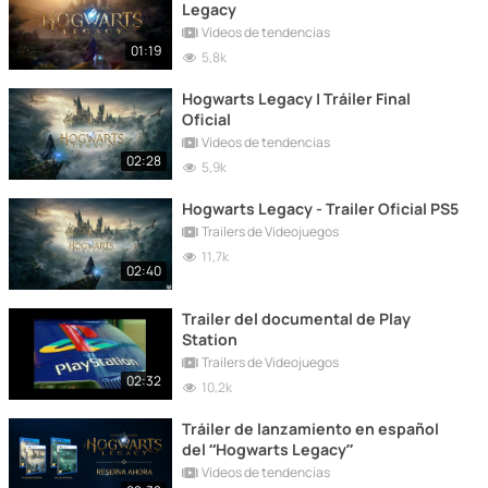
Legacy
Vídeos de tendencias
01:19
5,8k
Hogwarts Legacy | Tráiler Final
Oficial
Vídeos de tendencias
02:28
5,9k
Hogwarts Legacy - Trailer Oficial PS5
Trailers de Videojuegos
11,7k
02:40
Trailer del documental de Play
Station
Trailers de Videojuegos
02:32
10,2k
Tráiler de lanzamiento en español
del “Hogwarts Legacy”
Vídeos de tendencias