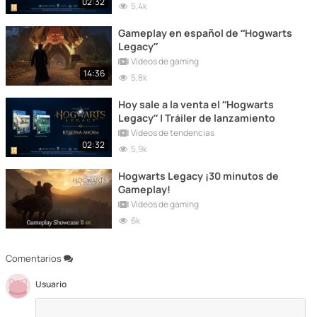
02:32
5,4k
Gameplay en español de “Hogwarts
Legacy”
Vídeos de gaming
14:36
5,8k
Hoy sale a la venta el “Hogwarts
Legacy” | Tráiler de lanzamiento
Vídeos de tendencias
02:32
5,9k
Hogwarts Legacy ¡30 minutos de
Gameplay!
Vídeos de gaming
6k
Comentarios
Usuario