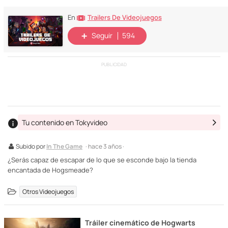
Trailers De Videojuegos
En
Seguir
594
PUBLICIDAD
Tu contenido en Tokyvideo
Subido por
In The Game
· hace 3 años ·
¿Serás capaz de escapar de lo que se esconde bajo la tienda
encantada de Hogsmeade?
Otros Videojuegos
Tráiler cinemático de Hogwarts