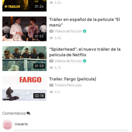
5,5k
01:24
Tráiler en español de la película “El
menú”
Vídeos de ficción
01:53
5,6k
“Spiderhead”, el nuevo tráiler de la
película de Netflix
Vídeos de ficción
01:59
5,7k
Trailer. Fargo (película)
Trailers Peliculas
414
02:18
Comentarios
Usuario