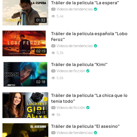
Tráiler de la película “La espera”
Vídeos de tendencias
5,4k
01:32
Tráiler de la película española “Lobo
Feroz”
Vídeos de tendencias
02:19
5,3k
Tráiler de la película “Kimi”
Vídeos de ficción
5,6k
02:18
Tráiler de la película “La chica que lo
tenía todo”
Vídeos de ficción
02:11
6k
Tráiler de la película “El asesino”
Vídeos de tendencias