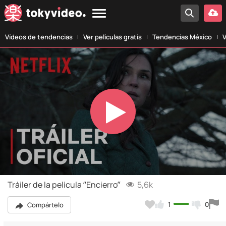
Vídeos de tendencias
Ver películas gratis
Tendencias México
V
Play
Video
Tráiler de la película “Encierro”
5,6k
1
0
Compártelo