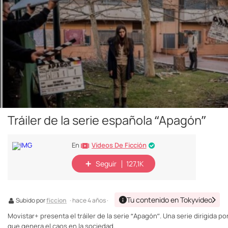
Tráiler de la serie española “Apagón”
Vídeos De Ficción
En
Seguir
127,1K
Tu contenido en Tokyvideo
Subido por
ficcion
· hace 4 años ·
Movistar+ presenta el tráiler de la serie “Apagón”. Una serie dirigida
que genera el caos en la sociedad.