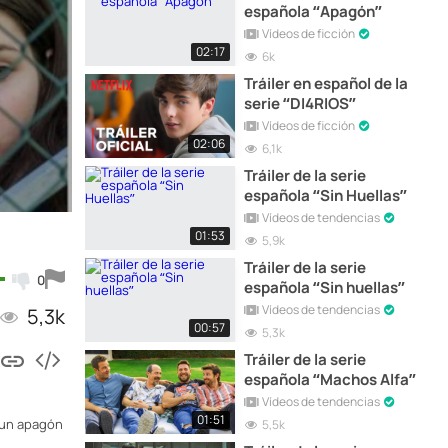
española “Apagón”
Vídeos de ficción
02:17
6k
Tráiler en español de la
serie “DI4RIOS”
Vídeos de ficción
02:06
6,1k
Tráiler de la serie
española “Sin Huellas”
Vídeos de tendencias
01:53
5,9k
Tráiler de la serie
0
española “Sin huellas”
Vídeos de tendencias
5,3k
00:57
5,3k
Tráiler de la serie
española “Machos Alfa”
Vídeos de tendencias
01:51
a un apagón
5,5k