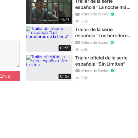
Tráiler de la serie
española “La noche más
larga”
Vídeos de ficción
01:07
5,5k
Tráiler de la serie
española “Los herederos
de la tierra”
Vídeos de ficción
01:59
5,9k
Tráiler oficial de la serie
española “Sin Límites”
Vídeos de ficción
01:54
5,8k