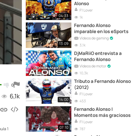
Alonso
F1 Lover
04:33
1k
Fernando Alonso
imparable en los eSports
Vídeos de gaming
13:09
3,1k
DjMaRiiO entrevista a
Fernando Alonso
Vídeos de motor
10,3k
Tributo a Fernando Alonso
0
(2012)
F1 Lover
6,1k
14:00
453
Fernando Alonso |
Momentos más graciosos
F1 Lover
07:10
ula 1
787