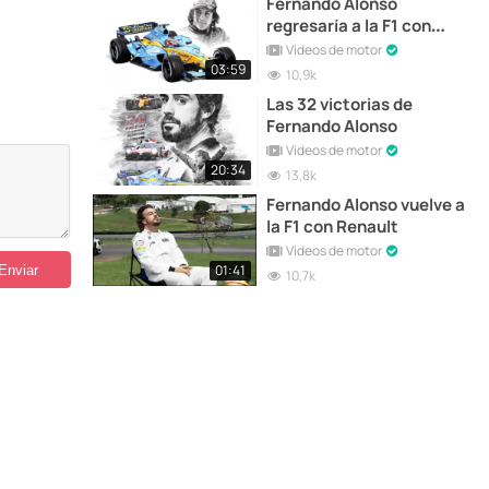
Fernando Alonso
regresaría a la F1 con
Renault... ¡¡Esta misma
Vídeos de motor
temporada!!
03:59
10,9k
Las 32 victorias de
Fernando Alonso
Vídeos de motor
20:34
13,8k
Fernando Alonso vuelve a
la F1 con Renault
Vídeos de motor
01:41
10,7k