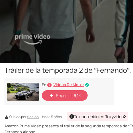
Tráiler de la temporada 2 de “Fernando”
Vídeos De Motor
En
Seguir
6,1K
Tu contenido en Tokyvideo
Subido por
ficcion
· hace 5 años ·
Amazon Prime Video presenta el tráiler de la segunda temporada de “F
Fernando Alonso.