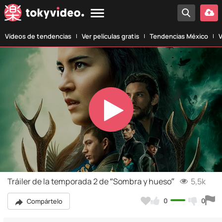
Vídeos de tendencias
Ver películas gratis
Tendencias México
V
Play
Video
Tráiler de la temporada 2 de “Sombra y hueso”
5,5k
0
0
Compártelo