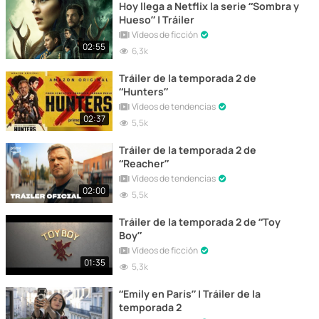
Hoy llega a Netflix la serie “Sombra y
Hueso” | Tráiler
Vídeos de ficción
02:55
6,3k
Tráiler de la temporada 2 de
“Hunters”
Vídeos de tendencias
02:37
5,5k
Tráiler de la temporada 2 de
“Reacher”
Vídeos de tendencias
02:00
5,5k
Tráiler de la temporada 2 de “Toy
Boy”
Vídeos de ficción
01:35
5,3k
“Emily en París” | Tráiler de la
temporada 2