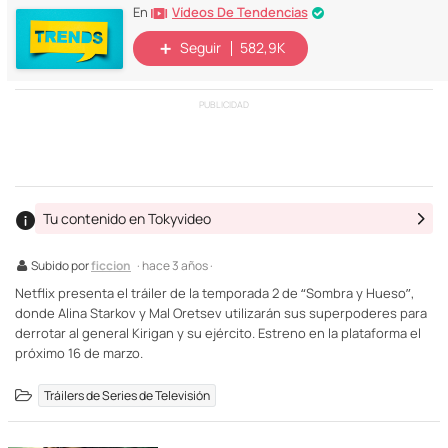
Vídeos De Tendencias
En
Seguir
582,9K
PUBLICIDAD
Tu contenido en Tokyvideo
Subido por
ficcion
· hace 3 años ·
Netflix presenta el tráiler de la temporada 2 de “Sombra y Hueso”,
donde Alina Starkov y Mal Oretsev utilizarán sus superpoderes para
derrotar al general Kirigan y su ejército. Estreno en la plataforma el
próximo 16 de marzo.
Tráilers de Series de Televisión