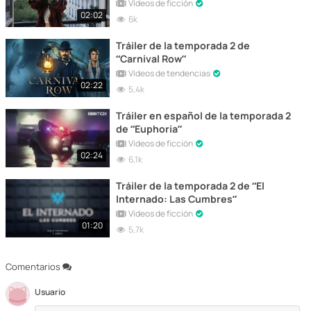
Vídeos de ficción
02:02
6k
Tráiler de la temporada 2 de
“Carnival Row”
Vídeos de tendencias
02:22
5,4k
Tráiler en español de la temporada 2
de “Euphoria”
Vídeos de ficción
02:24
6,1k
Tráiler de la temporada 2 de “El
Internado: Las Cumbres”
Vídeos de ficción
01:20
5,7k
Comentarios
Usuario