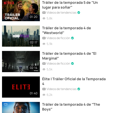
Tráiler de la temporada 5 de “Un
lugar para soñar”
Vídeos de tendencias
01:20
5,8k
Tráiler de la temporada 4 de
“Westworld”
Vídeos de ficción
02:17
5,9k
Tráiler de la temporada 4 de “El
Marginal”
Vídeos de ficción
02:14
5,5k
Élite | Tráiler Oficial de la Temporada
4
Vídeos de tendencias
01:40
6,2k
Tráiler de la temporada 4 de “The
Boys”