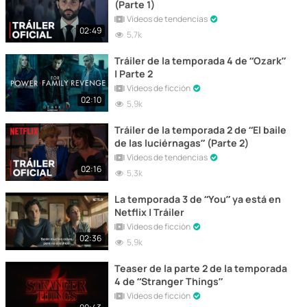
(Parte 1)
Vídeos de tendencias
02:49
5,7k
Tráiler de la temporada 4 de “Ozark”
| Parte 2
Vídeos de ficción
02:10
5,9k
Tráiler de la temporada 2 de “El baile
de las luciérnagas” (Parte 2)
Vídeos de tendencias
02:16
5,3k
La temporada 3 de “You” ya está en
Netflix | Tráiler
Vídeos de ficción
02:36
5,9k
Teaser de la parte 2 de la temporada
4 de “Stranger Things”
Vídeos de ficción