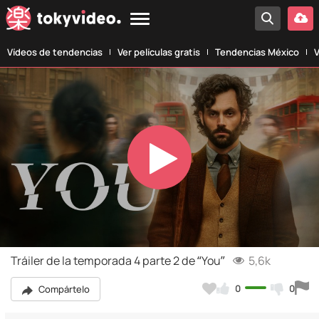
Vídeos de tendencias
Ver películas gratis
Tendencias México
V
Play
Video
Tráiler de la temporada 4 parte 2 de “You”
5,6k
0
0
Compártelo