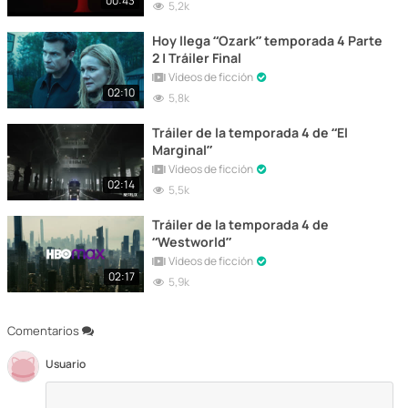
00:43
5,2k
Hoy llega “Ozark” temporada 4 Parte
2 | Tráiler Final
Vídeos de ficción
02:10
5,8k
Tráiler de la temporada 4 de “El
Marginal”
Vídeos de ficción
02:14
5,5k
Tráiler de la temporada 4 de
“Westworld”
Vídeos de ficción
02:17
5,9k
Comentarios
Usuario