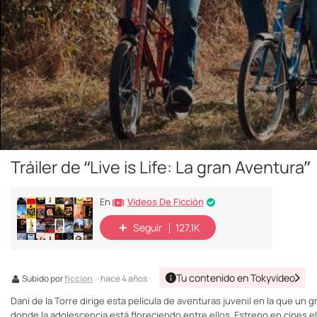
Tráiler de “Live is Life: La gran Aventura”
Vídeos De Ficción
En
Seguir
127,1K
Tu contenido en Tokyvideo
Subido por
ficcion
· hace 4 años ·
Dani de la Torre dirige esta película de aventuras juvenil en la que un
donde la adolescencia está floreciendo entre ellos. Estreno en cines el