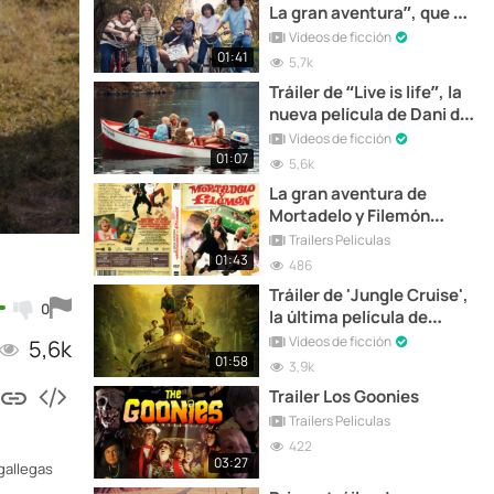
La gran aventura”, que se
estrena hoy en cines
Vídeos de ficción
01:41
5,7k
Tráiler de “Live is life”, la
nueva película de Dani de
la Torre
Vídeos de ficción
01:07
5,6k
La gran aventura de
Mortadelo y Filemón
(Trailer)
Trailers Peliculas
01:43
486
Tráiler de 'Jungle Cruise',
0
la última película de
aventuras de Disney
Vídeos de ficción
5,6k
01:58
3,9k
Trailer Los Goonies
Trailers Peliculas
422
03:27
gallegas