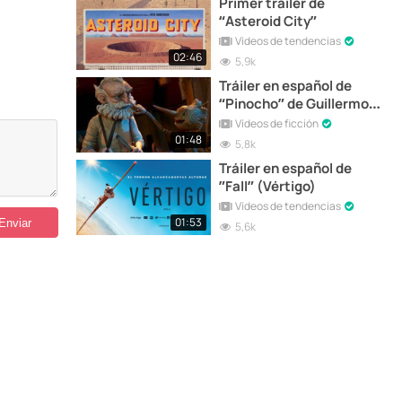
Primer tráiler de
“Asteroid City”
Vídeos de tendencias
02:46
5,9k
Tráiler en español de
“Pinocho” de Guillermo
del Toro
Vídeos de ficción
01:48
5,8k
Tráiler en español de
”Fall” (Vértigo)
Vídeos de tendencias
01:53
5,6k