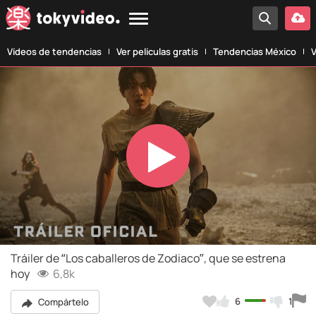
Vídeos de tendencias
Ver películas gratis
Tendencias México
V
Play
Video
Tráiler de “Los caballeros de Zodiaco”, que se estrena
hoy
6,8k
6
1
Compártelo