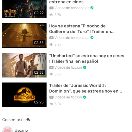
estrena en cines
Vídeos de tendencias
02:22
5,7k
Hoy se estrena “Pinocho de
Guillermo del Toro” | Tráiler en
español
Vídeos de tendencias
02:35
5,5k
“Uncharted” se estrena hoy en cines
| Tráiler final en español
Vídeos de ficción
02:33
5,8k
Tráiler de “Jurassic World 3:
Dominion”, que se estrena hoy en
cines
Vídeos de ficción
02:25
5,9k
Comentarios
Usuario