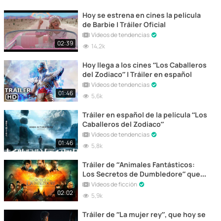
Hoy se estrena en cines la película
de Barbie | Tráiler Oficial
Vídeos de tendencias
02:39
14,2k
Hoy llega a los cines “Los Caballeros
del Zodiaco” | Tráiler en español
Vídeos de tendencias
01:46
5,6k
Tráiler en español de la película “Los
Caballeros del Zodiaco”
Vídeos de tendencias
01:46
5,8k
Tráiler de “Animales Fantásticos:
Los Secretos de Dumbledore” que
se estrena hoy
Vídeos de ficción
02:02
5,9k
Tráiler de “La mujer rey”, que hoy se