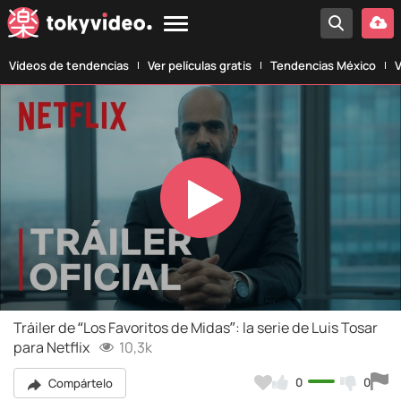
Vídeos de tendencias
Ver películas gratis
Tendencias México
V
Play
Video
Tráiler de “Los Favoritos de Midas”: la serie de Luis Tosar
para Netflix
10,3k
0
0
Compártelo