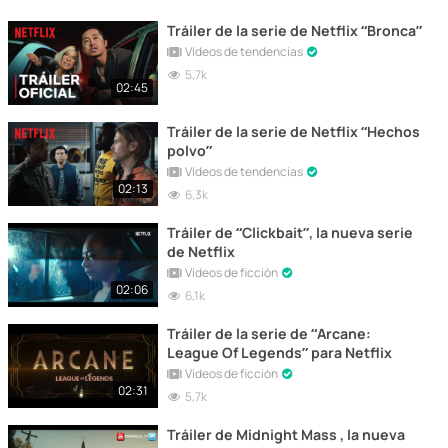
Tráiler de la serie de Netflix “Bronca”
Vídeos de tendencias
5,7k
02:45
Tráiler de la serie de Netflix “Hechos
polvo”
Vídeos de tendencias
02:13
6,3k
Tráiler de “Clickbait”, la nueva serie
de Netflix
Vídeos de ficción
02:06
6,1k
Tráiler de la serie de “Arcane:
League Of Legends” para Netflix
Vídeos de ficción
02:31
5,7k
Tráiler de Midnight Mass , la nueva