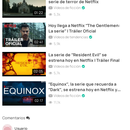
serie de terror de Netflix
Vídeos de ficción
01:22
5,3k
Hoy llega a Netflix “The Gentlemen:
La serie” | Tráiler Oficial
Vídeos de tendencias
02:41
5,9k
La serie de “Resident Evil” se
estrena hoy en Netflix | Tráiler Final
Vídeos de ficción
02:05
5,7k
“Equinox”, la serie que recuerda a
“Dark”, se estrena hoy en Netflix y
este es su tráiler
Vídeos de ficción
02:17
11,1k
Comentarios
Usuario