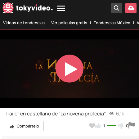
Vídeos de tendencias
Ver películas gratis
Tendencias México
V
Play
Video
Tráiler en castellano de “La novena profecía”
6,1k
1
0
Compártelo