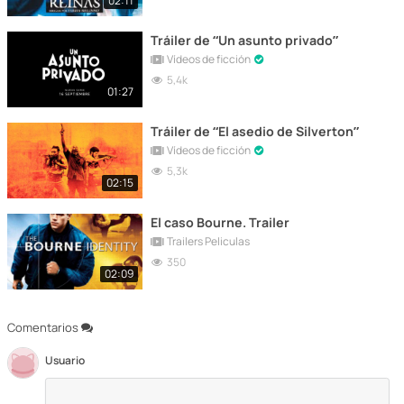
02:11
Tráiler de “Un asunto privado”
Vídeos de ficción
5,4k
01:27
Tráiler de “El asedio de Silverton”
Vídeos de ficción
5,3k
02:15
El caso Bourne. Trailer
Trailers Peliculas
350
02:09
Comentarios
Usuario