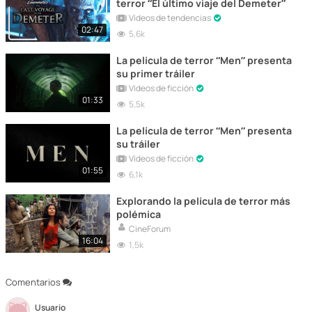
terror “El último viaje del Demeter”
Vídeos de tendencias
02:47
5,6k
La película de terror “Men” presenta
su primer tráiler
Vídeos de ficción
01:33
5,5k
La película de terror “Men” presenta
su tráiler
Vídeos de ficción
01:55
6,1k
Explorando la película de terror más
polémica
CineForum
16:04
1,5k
Comentarios
Usuario