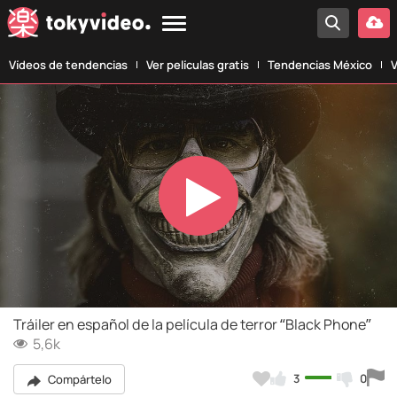
Vídeos de tendencias
Ver películas gratis
Tendencias México
V
Play
Video
Tráiler en español de la película de terror “Black Phone”
5,6k
3
0
Compártelo