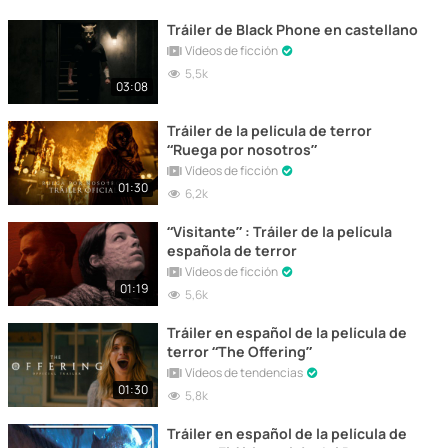
Tráiler de Black Phone en castellano
Vídeos de ficción
5,5k
03:08
Tráiler de la película de terror
“Ruega por nosotros”
Vídeos de ficción
01:30
6,2k
“Visitante” : Tráiler de la película
española de terror
Vídeos de ficción
01:19
5,6k
Tráiler en español de la película de
terror “The Offering”
Vídeos de tendencias
01:30
5,8k
Tráiler en español de la película de