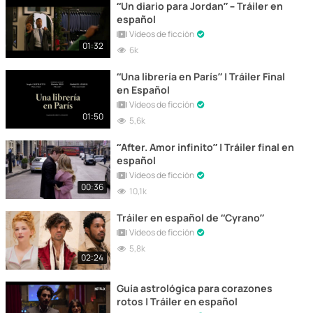
“Un diario para Jordan” – Tráiler en
español
Vídeos de ficción
01:32
6k
“Una librería en París” | Tráiler Final
en Español
Vídeos de ficción
01:50
5,6k
“After. Amor infinito” | Tráiler final en
español
Vídeos de ficción
00:36
10,1k
Tráiler en español de “Cyrano”
Vídeos de ficción
5,8k
02:24
Guía astrológica para corazones
rotos | Tráiler en español