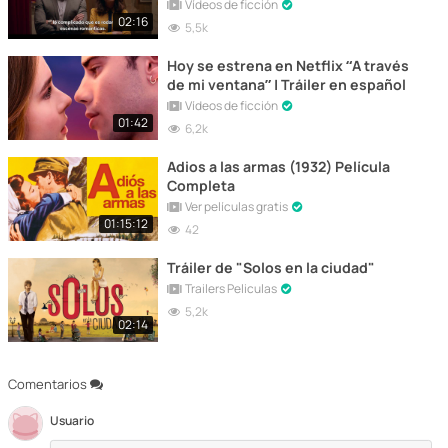
Vídeos de ficción
02:16
5,5k
Hoy se estrena en Netflix “A través
de mi ventana” | Tráiler en español
Vídeos de ficción
01:42
6,2k
Adios a las armas (1932) Película
Completa
Ver películas gratis
01:15:12
42
Tráiler de "Solos en la ciudad"
Trailers Peliculas
5,2k
02:14
Comentarios
Usuario