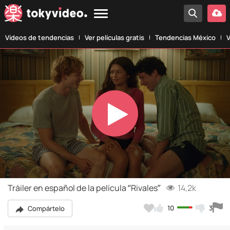
Vídeos de tendencias
Ver películas gratis
Tendencias México
V
Play
Video
Tráiler en español de la película “Rivales”
14,2k
10
3
Compártelo