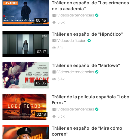
Tráiler en español de “Los crímenes
de la academia”
Vídeos de tendencias
00:45
5,6k
Tráiler en español de “Hipnótico”
Vídeos de ficción
5,1k
02:17
Tráiler en español de “Marlowe”
Vídeos de tendencias
5,4k
02:05
Tráiler de la película española “Lobo
Feroz”
Vídeos de tendencias
02:19
5,3k
Tráiler en español de “Mira cómo
corren”