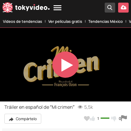
Vídeos de tendencias
Ver películas gratis
Tendencias México
V
Play
Video
Tráiler en español de “Mi crimen”
5,5k
1
0
Compártelo