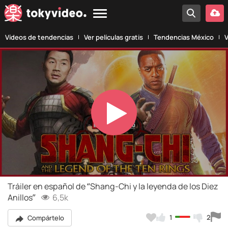
Vídeos de tendencias
Ver películas gratis
Tendencias México
V
Play
Video
Tráiler en español de “Shang-Chi y la leyenda de los Diez
Anillos”
6,5k
1
2
Compártelo