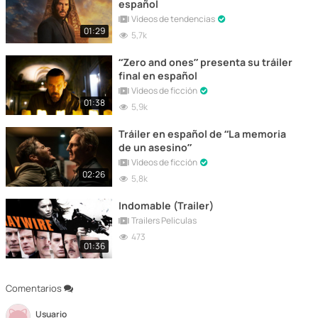
español
Vídeos de tendencias
01:29
5,7k
“Zero and ones” presenta su tráiler
final en español
Vídeos de ficción
01:38
5,9k
Tráiler en español de “La memoria
de un asesino”
Vídeos de ficción
02:26
5,8k
Indomable (Trailer)
Trailers Peliculas
473
01:36
Comentarios
Usuario