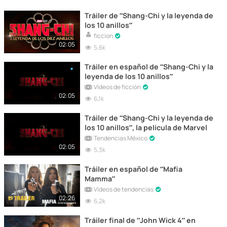
Tráiler de “Shang-Chi y la leyenda de
los 10 anillos”
ficcion
02:05
5,6k
Tráiler en español de “Shang-Chi y la
leyenda de los 10 anillos”
Vídeos de ficción
02:05
6,1k
Tráiler de “Shang-Chi y la leyenda de
los 10 anillos”, la película de Marvel
Tendencias México
02:05
5,3k
Tráiler en español de “Mafia
Mamma”
Vídeos de tendencias
02:26
6,2k
Tráiler final de “John Wick 4” en