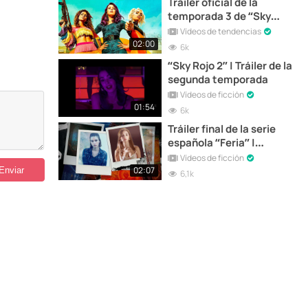
Tráiler oficial de la
temporada 3 de “Sky
Rojo”
Vídeos de tendencias
02:00
6k
“Sky Rojo 2” | Tráiler de la
segunda temporada
Vídeos de ficción
01:54
6k
Tráiler final de la serie
española “Feria” |
Próximamente en Netflix
Vídeos de ficción
02:07
6,1k