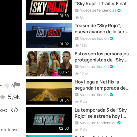
“Sky Rojo” | Tráiler Final
Vídeos de tendencias
01:58
6k
Teaser de “Sky Rojo”,
nuevo avance de la serie
española de Netflix
Vídeos de ficción
01:02
11,1k
Estos son los personajes
protagonistas de “Sky
Rojo”, la nueva serie
Vídeos de ficción
española de Netflix
00:37
12,4k
Hoy llega a Netflix la
0
segunda temporada de
“Sky Rojo” | Tráiler
Vídeos de ficción
5,9k
01:54
5,4k
La temporada 3 de “Sky
Rojo” se estrena hoy |
Tráiler Final
Vídeos de tendencias
02:00
ste intenso
5,8k