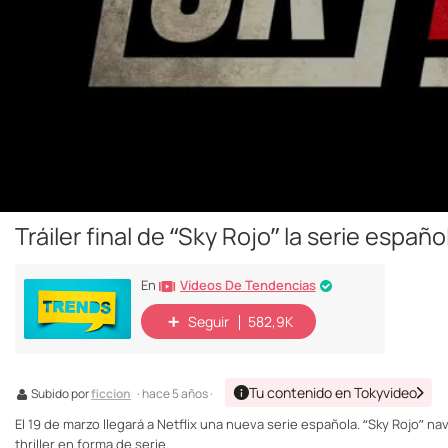
Tráiler final de “Sky Rojo” la serie españo
Vídeos De Tendencias
En
Seguir
582,9K
Tu contenido en Tokyvideo
Subido por
ficcion
· hace 5 años ·
El 19 de marzo llegará a Netflix una nueva serie española. “Sky Rojo” n
thriller en forma de serie.