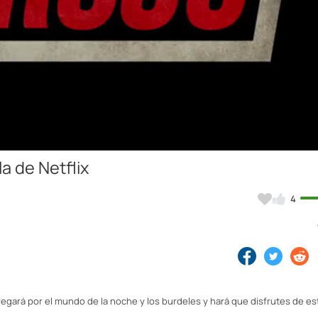
Video
la de Netflix
4
avegará por el mundo de la noche y los burdeles y hará que disfrutes de e