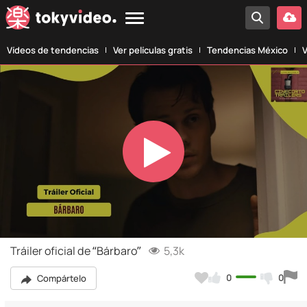
Vídeos de tendencias
Ver películas gratis
Tendencias México
V
Play
Video
Tráiler oficial de “Bárbaro”
5,3k
0
0
Compártelo