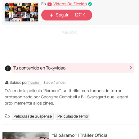
Vídeos De Ficción
En
Seguir
127,1K
PUBLICIDAD
Tu contenido en Tokyvideo
Subido por
ficcion
· hace 4 años ·
Tráiler de la película “Bárbaro”, un thriller con toques de terror
protagonizado por Georgina Campbell y Bill Skarsgard que llegará
próximamente a los cines.
,
Películas de Suspense
Películas de Terror
“El páramo” | Tráiler Oficial