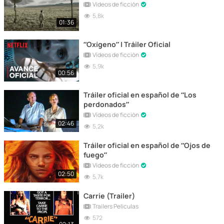
Vídeos de ficción
5,8k
01:36
“Oxígeno” | Tráiler Oficial
Vídeos de ficción
5,9k
00:56
Tráiler oficial en español de “Los
perdonados”
Vídeos de ficción
02:46
5,2k
Tráiler oficial en español de “Ojos de
fuego”
Vídeos de ficción
02:50
5,7k
Carrie (Trailer)
Trailers Peliculas
572