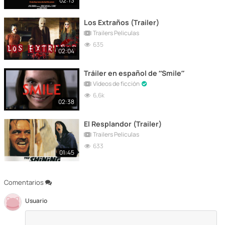
02:13
Los Extraños (Trailer)
Trailers Peliculas
635
02:04
Tráiler en español de “Smile”
Vídeos de ficción
6,6k
02:38
El Resplandor (Trailer)
Trailers Peliculas
633
01:45
Comentarios
Usuario