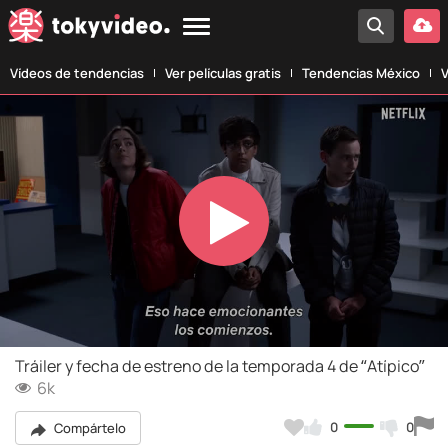
Vídeos de tendencias
Ver películas gratis
Tendencias México
V
Play
Video
Tráiler y fecha de estreno de la temporada 4 de “Atípico”
6k
0
0
Compártelo