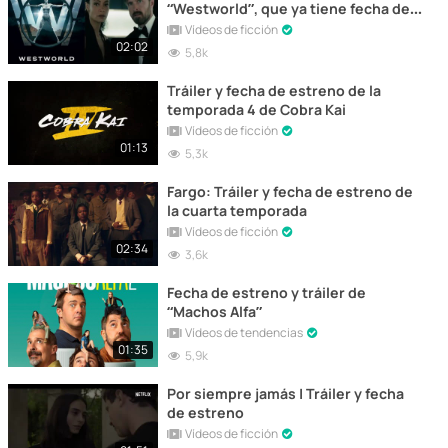
“Westworld”, que ya tiene fecha de
estreno
Vídeos de ficción
02:02
5,8k
Tráiler y fecha de estreno de la
temporada 4 de Cobra Kai
Vídeos de ficción
01:13
5,3k
Fargo: Tráiler y fecha de estreno de
la cuarta temporada
Vídeos de ficción
02:34
3,6k
Fecha de estreno y tráiler de
“Machos Alfa”
Vídeos de tendencias
01:35
5,9k
Por siempre jamás | Tráiler y fecha
de estreno
Vídeos de ficción