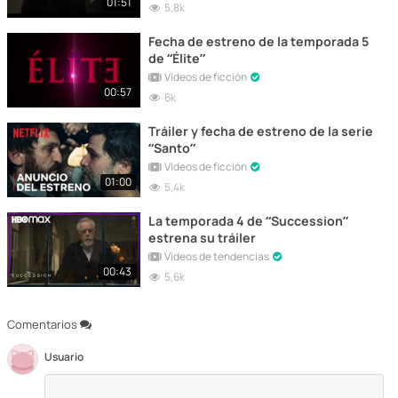
01:51
5,8k
Fecha de estreno de la temporada 5
de “Élite”
Vídeos de ficción
00:57
6k
Tráiler y fecha de estreno de la serie
“Santo”
Vídeos de ficción
01:00
5,4k
La temporada 4 de “Succession”
estrena su tráiler
Vídeos de tendencias
00:43
5,6k
Comentarios
Usuario