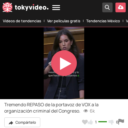
Vídeos de tendencias
Ver películas gratis
Tendencias México
V
Play
Video
Tremendo REPASO de la portavoz de VOX a la
organización criminal del Congreso.
6k
1
0
Compártelo