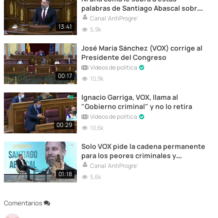
palabras de Santiago Abascal sobre
la organización criminal. ??????
Canal 'AntiProgre'
13:41
5,9k
José María Sánchez (VOX) corrige al
Presidente del Congreso
Vídeos de política
00:17
10,9k
Ignacio Garriga, VOX, llama al
"Gobierno criminal" y no lo retira
Vídeos de política
00:29
10,6k
Solo VOX pide la cadena permanente
para los peores criminales y
violadores.
Canal 'AntiProgre'
01:18
5,6k
Comentarios