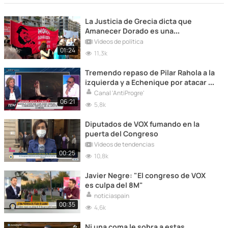
La Justicia de Grecia dicta que
Amanecer Dorado es una
organización criminal
Vídeos de política
01:24
11,3k
Tremendo repaso de Pilar Rahola a la
izquierda y a Echenique por atacar a
Israel.
Canal 'AntiProgre'
06:21
5,8k
Diputados de VOX fumando en la
puerta del Congreso
Vídeos de tendencias
00:25
10,8k
Javier Negre: "El congreso de VOX
es culpa del 8M"
noticiaspain
00:35
4,6k
Ni una coma le sobra a estas