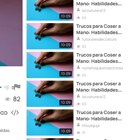
Mano: Habilidades
Esenciales
lacosturera12
10:09
60
Trucos para Coser a
Mano: Habilidades
Esenciales
tutorialesdecostura
10:09
83
Trucos para Coser a
Mano: Habilidades
Esenciales
nometoqueslosbotones
10:09
65
Trucos para Coser a
0
Mano: Habilidades
Esenciales
lacosturera12
82
10:09
69
Trucos para Coser a
Mano: Habilidades
Esenciales
hiloyaguja
aldas,
10:09
91