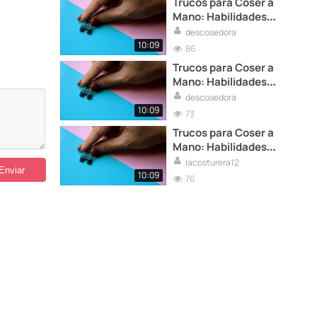
Trucos para Coser a
Mano: Habilidades
Esenciales
descosedora
10:09
86
Trucos para Coser a
Mano: Habilidades
Esenciales
descosedora
10:09
73
Trucos para Coser a
Mano: Habilidades
Esenciales
lacosturera12
10:09
76