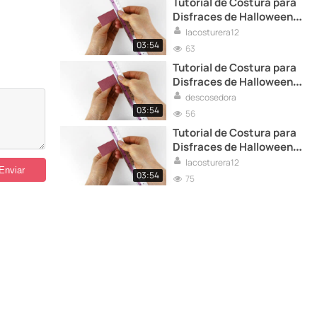
Tutorial de Costura para
Disfraces de Halloween:
Ideas Creativas y
lacosturera12
Espeluznantes
03:54
63
Tutorial de Costura para
Disfraces de Halloween:
Ideas Creativas y
descosedora
Espeluznantes
03:54
56
Tutorial de Costura para
Disfraces de Halloween:
Ideas Creativas y
lacosturera12
Espeluznantes
03:54
75