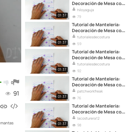
Decoración de Mesa con
Toques Personalizados
hiloyaguja
01:37
79
Tutorial de Mantelería:
Decoración de Mesa con
Toques Personalizados
tutorialesdecostura
01:37
59
Tutorial de Mantelería:
Decoración de Mesa con
Toques Personalizados
tutorialesdecostura
01:37
92
Tutorial de Mantelería:
0
Decoración de Mesa con
Toques Personalizados
patchworkfreak
91
01:37
76
Tutorial de Mantelería:
Decoración de Mesa con
Toques Personalizados
lacosturera12
e mantas
01:37
98