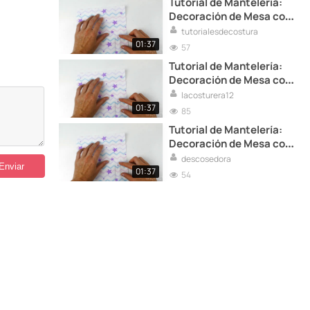
Tutorial de Mantelería:
Decoración de Mesa con
Toques Personalizados
tutorialesdecostura
01:37
57
Tutorial de Mantelería:
Decoración de Mesa con
Toques Personalizados
lacosturera12
01:37
85
Tutorial de Mantelería:
Decoración de Mesa con
Toques Personalizados
descosedora
01:37
54