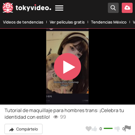
Vídeos de tendencias
Ver películas gratis
Tendencias México
V
Play
Video
Tutorial de maquillaje para hombres trans: ¡Celebra tu
identidad con estilo!
99
0
0
Compártelo