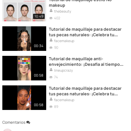
makeup
thebeauty
10:49
402
Tutorial de maquillaje para destacar
tus pecas naturales: ¡Celebra tu
singularidad!
facemakeup
00:34
90
Tutorial de maquillaje anti-
envejecimiento: ¡Desafía al tiempo
con estilo!
lineupcrazy
00:58
74
Tutorial de maquillaje para destacar
tus pecas naturales: ¡Celebra tu
singularidad!
facemakeup
00:58
89
Comentarios