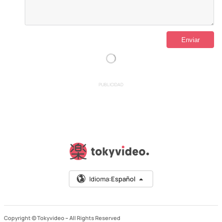
PUBLICIDAD
Idioma:
Español
Copyright © Tokyvideo –
All Rights Reserved