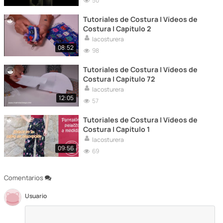
50
Tutoriales de Costura | Vídeos de
Costura | Capítulo 2
lacosturera
08:52
98
Tutoriales de Costura | Vídeos de
Costura | Capítulo 72
lacosturera
12:05
57
Tutoriales de Costura | Vídeos de
Costura | Capítulo 1
lacosturera
09:56
69
Comentarios
Usuario