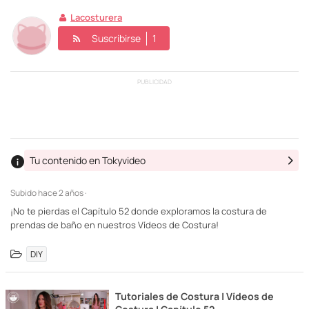
Lacosturera
Suscribirse
1
PUBLICIDAD
Tu contenido en Tokyvideo
Subido
hace 2 años ·
¡No te pierdas el Capítulo 52 donde exploramos la costura de
prendas de baño en nuestros Vídeos de Costura!
DIY
Tutoriales de Costura | Vídeos de