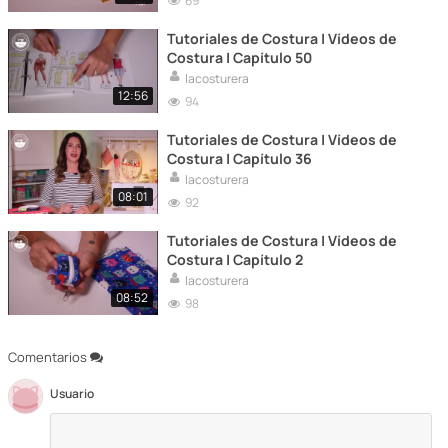
69
Tutoriales de Costura | Vídeos de
Costura | Capítulo 50
lacosturera
12:56
94
Tutoriales de Costura | Vídeos de
Costura | Capítulo 36
lacosturera
08:01
92
Tutoriales de Costura | Vídeos de
Costura | Capítulo 2
lacosturera
08:52
98
Comentarios
Usuario