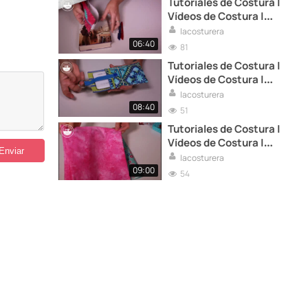
Tutoriales de Costura |
Vídeos de Costura |
Capítulo 21
lacosturera
06:40
81
Tutoriales de Costura |
Vídeos de Costura |
Capítulo 38
lacosturera
08:40
51
Tutoriales de Costura |
Vídeos de Costura |
Capítulo 4
lacosturera
09:00
54