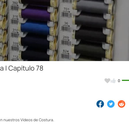
Video
a | Capítulo 78
0
en nuestros Vídeos de Costura.