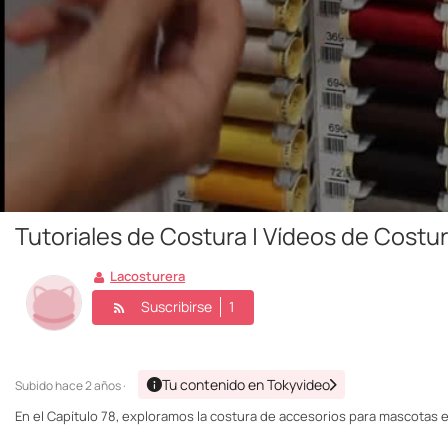
Tutoriales de Costura | Vídeos de Costur
Lacosturera
Suscribirse
1
Tu contenido en Tokyvideo
Subido
hace 2 años ·
En el Capítulo 78, exploramos la costura de accesorios para mascotas 