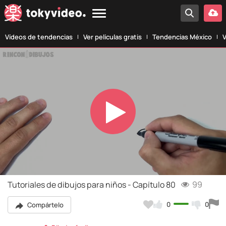
Vídeos de tendencias
Ver películas gratis
Tendencias México
V
Play
Video
Tutoriales de dibujos para niños - Capítulo 80
99
0
0
Compártelo