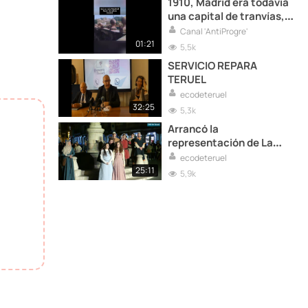
1910, Madrid era todavía
una capital de tranvías,
barro y corralas...
Canal 'AntiProgre'
01:21
5,5k
SERVICIO REPARA
TERUEL
ecodeteruel
32:25
5,3k
Arrancó la
representación de La
Partida de Diego de
ecodeteruel
Marcilla en Teruel (Video)
25:11
5,9k