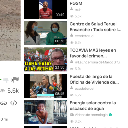
PGSM
mdr
00:19
5,3k
Centro de Salud Teruel
Ensanche : Todo sobre la
vacunación. (Video)
ecodeteruel
06:38
5,7k
TODAVÍA MÁS leyes en
favor del crimen
organizado
#LaEncerrona de Marco Sifuentes
#LaEncerrona
23:50
5,9k
Puesta de largo de la
0
Oficina de Vivienda de
Teruel (Video)
ecodeteruel
5,6k
08:45
6,2k
Energía solar contra la
escasez de agua
Vídeos de tecnologia
0 mil
3,2k