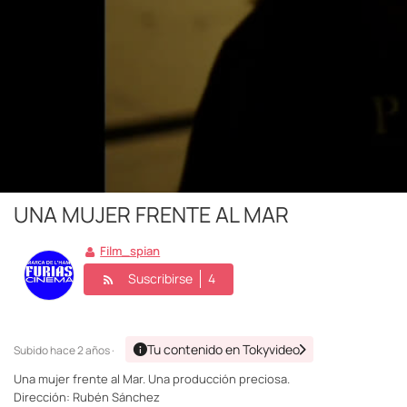
UNA MUJER FRENTE AL MAR
Film_spian
Suscribirse
4
Tu contenido en Tokyvideo
Subido
hace 2 años ·
Una mujer frente al Mar. Una producción preciosa.
Dirección: Rubén Sánchez