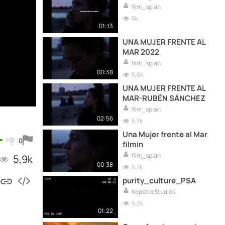
film_spian
6k
01:13
UNA MUJER FRENTE AL
MAR 2022
film_spian
00:38
5,6k
UNA MUJER FRENTE AL
MAR-RUBÉN SÁNCHEZ
film_spian
02:56
5,7k
Una Mujer frente al Mar
0
filmin
film_spian
5,9k
00:38
5,7k
purity_culture_PSA
Kepetio Studios
5,2k
01:22