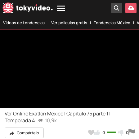
Vídeos de tendencias
Ver películas gratis
Tendencias México
V
Ver Online Exatlón México | Capítulo 75 parte 1 |
Temporada 4
10,9k
0
0
Compártelo